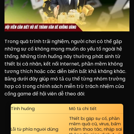
Trong quá trình trải nghiệm, người chơi có thể gặp
những sự cố không mong muốn do yếu tố ngoài hệ
thống. Những tình huống này thường phát sinh từ
thiết bị cá nhân, kết nối Internet, phần mềm không
tương thích hoặc các diễn biến bất khả kháng khác.
Bảng dưới đây giúp mô tả cụ thể từng nhóm trường
hợp có trong chính sách miễn trừ trách nhiệm của
cổng game để hội viên dễ theo dõi:
Tình huống
Mô tả chi tiết
Thiết bị gặp sự cố, phần
mềm quá cũ, virus, bấm
Lỗi từ phía người dùng
nhầm thao tác, nhập sai