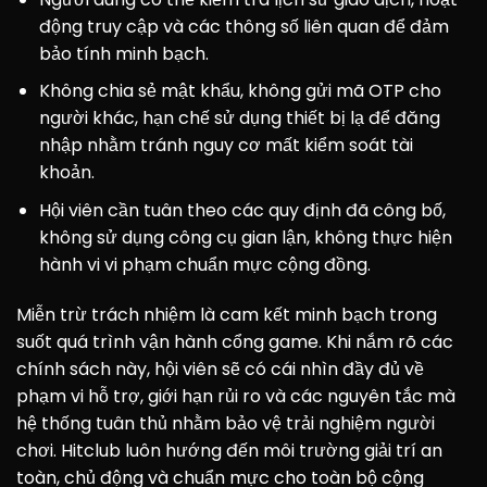
động truy cập và các thông số liên quan để đảm
bảo tính minh bạch.
Không chia sẻ mật khẩu, không gửi mã OTP cho
người khác, hạn chế sử dụng thiết bị lạ để đăng
nhập nhằm tránh nguy cơ mất kiểm soát tài
khoản.
Hội viên cần tuân theo các quy định đã công bố,
không sử dụng công cụ gian lận, không thực hiện
hành vi vi phạm chuẩn mực cộng đồng.
Miễn trừ trách nhiệm là cam kết minh bạch trong
suốt quá trình vận hành cổng game. Khi nắm rõ các
chính sách này, hội viên sẽ có cái nhìn đầy đủ về
phạm vi hỗ trợ, giới hạn rủi ro và các nguyên tắc mà
hệ thống tuân thủ nhằm bảo vệ trải nghiệm người
chơi. Hitclub luôn hướng đến môi trường giải trí an
toàn, chủ động và chuẩn mực cho toàn bộ cộng