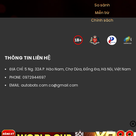
So sánh
Miễn trừ
Chính sách
THÔNG TIN LIÊN HỆ
ĐỊA CHỈ: 5 Ng. 32A P. Hào Nam, Chợ Dừa, Đống Đa, Hà Nội, Việt Nam
PHONE: 0972944697
EMAIL:
autobots.com.co@gmail.com