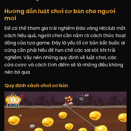
Hướng dẫn luật chơi cơ bản cho người
mới
Để có thể tham gia trải nghiệm Đào vàng Hitclub một
cách hiệu quả, người chơi cần nắm rõ cách thức hoạt
động của tựa game. Đây là yếu tố cơ bản bắt buộc ai
cũng cần phải hiểu để hạn chế các sai sót khi trải
nghiệm. Vậy nên những quy định về luật chơi, các
cửa cược và cách tính điểm sẽ là những điều không
nên bỏ qua.
Quy định cách chơi cơ bản