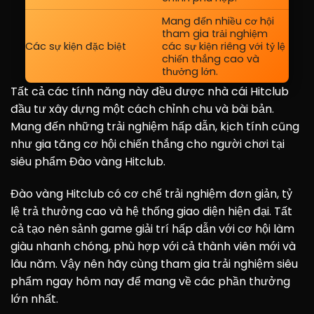
Mang đến nhiều cơ hội
tham gia trải nghiệm
Các sự kiện đặc biệt
các sự kiện riêng với tỷ lệ
chiến thắng cao và
thưởng lớn.
Tất cả các tính năng này đều được nhà cái Hitclub
đầu tư xây dựng một cách chỉnh chu và bài bản.
Mang đến những trải nghiệm hấp dẫn, kịch tính cũng
như gia tăng cơ hội chiến thắng cho người chơi tại
siêu phẩm Đào vàng Hitclub.
Đào vàng Hitclub có cơ chế trải nghiệm đơn giản, tỷ
lệ trả thưởng cao và hệ thống giao diện hiện đại. Tất
cả tạo nên sảnh game giải trí hấp dẫn với cơ hội làm
giàu nhanh chóng, phù hợp với cả thành viên mới và
lâu năm. Vậy nên hãy cùng tham gia trải nghiệm siêu
phẩm ngay hôm nay để mang về các phần thưởng
lớn nhất.