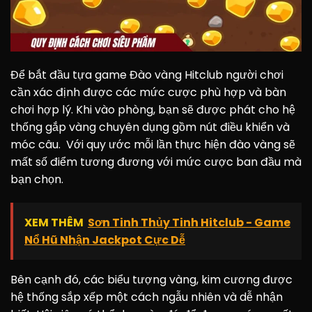
Để bắt đầu tựa game Đào vàng Hitclub người chơi
cần xác định được các mức cược phù hợp và bàn
chơi hợp lý. Khi vào phòng, bạn sẽ được phát cho hệ
thống gắp vàng chuyên dụng gồm nút điều khiển và
móc câu. Với quy ước mỗi lần thực hiện đào vàng sẽ
mất số điểm tương đương với mức cược ban đầu mà
bạn chọn.
XEM THÊM
Sơn Tinh Thủy Tinh Hitclub - Game
Nổ Hũ Nhận Jackpot Cực Dễ
Bên cạnh đó, các biểu tượng vàng, kim cương được
hệ thống sắp xếp một cách ngẫu nhiên và dễ nhận