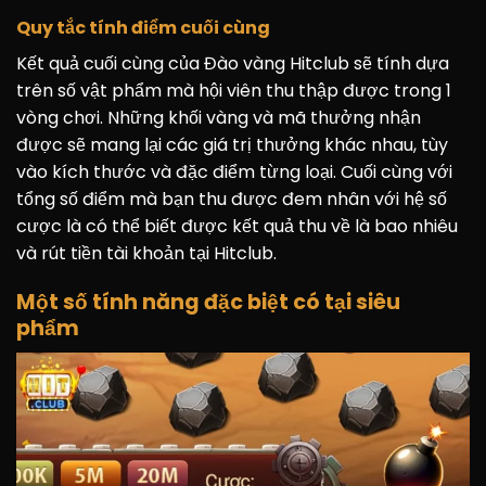
Quy tắc tính điểm cuối cùng
Kết quả cuối cùng của Đào vàng Hitclub sẽ tính dựa
trên số vật phẩm mà hội viên thu thập được trong 1
vòng chơi. Những khối vàng và mã thưởng nhận
được sẽ mang lại các giá trị thưởng khác nhau, tùy
vào kích thước và đặc điểm từng loại. Cuối cùng với
tổng số điểm mà bạn thu được đem nhân với hệ số
cược là có thể biết được kết quả thu về là bao nhiêu
và rút tiền tài khoản tại Hitclub.
Một số tính năng đặc biệt có tại siêu
phẩm